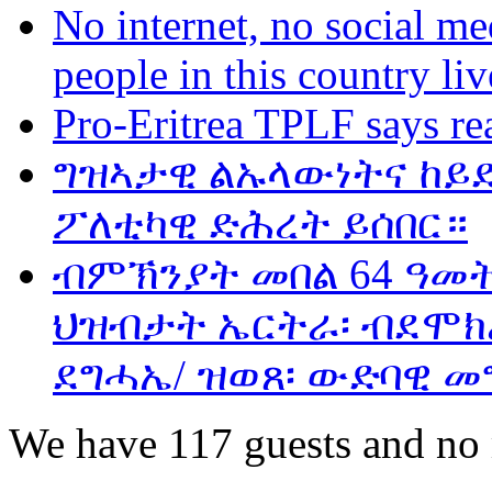
No internet, no social me
people in this country liv
Pro-Eritrea TPLF says re
ግዝኣታዊ ልኡላውነትና ከይድ
ፖለቲካዊ ድሕረት ይሰበር።
ብምኽንያት መበል 64 ዓመ
ህዝብታት ኤርትራ፡ ብደሞክራ
ደግሓኤ/ ዝወጸ፡ ውድባዊ መ
We have 117 guests and no