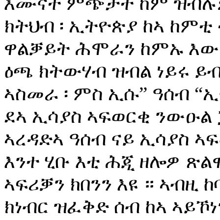
እሙናት ምጭታት ከም ዝብሉዎ
ክትህብ ፡ ኢትዮጵያ ከኣ ከምቲ
ዋልቓይት ሕሞራን ከምኡ እውን
ዕጫ ክትውሃብ ዝብል ነይሩ ይብ
ኣስመራ ፡ ምስ ኢሱ” ዓሰብ “ኢ
ደኣ ኢሳያስ ኣፍወርቂ ንውዑል 
ኣረዳድኣ ዓሰብ ናይ ኢሳያስ ኣፍ
እንተ ሂቡ እቲ ሕጂ ዘሎዎ ጽል
ኣፍሪቓን ክበንን እዩ ። ኣብዚ 
ክነብር ዝፈቅድ ሰብ ከኣ ኣይኾ