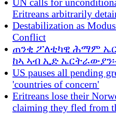
UN calls for unconditiona
Eritreans arbitrarily deta
Destabilization as Modus
Conflict
ጠንቂ ፖለቲካዊ ሕማም ኤር
ከኣ ኣብ ኢድ ኤርትራውያን፡
US pauses all pending gr
'countries of concern'
Eritreans lose their Norwe
claiming they fled from t