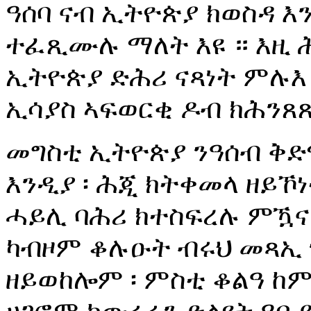
ዓሰባ ናብ ኢትዮጵያ ክወስዳ 
ተፈጺሙሉ ማለት እዩ ። እዚ ሕ
ኢትዮጵያ ድሕሪ ናጻነት ምሉእ 
ኢሳያስ ኣፍወርቂ ዶብ ክሕንጸ
መግስቲ ኢትዮጵያ ንዓሰብ ቅድ
እንዲያ ፡ ሕጂ ክትቀመላ ዘይኾ
ሓይሊ ባሕሪ ክተስፍረሉ ምዃና 
ካብዞም ቆሉዑት ብሩህ መጻኢ 
ዘይወከሎም ፡ ምስቲ ቆልዓ ከ