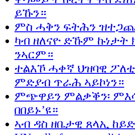
ይኹን።
ምስ ሓቅን ፍትሕን ዝተጋጨ
ካብ ዘለናዮ ድኹም ኩነታት 
ንኣርም።
ተልእኾ ሓቀኛ ህዝባዊ ፖለቲ
ምድያብ ጥራሕ ኣይኮነን።
ምጭዋይን ምልቃቕን፡ ምእሳ
በበይኑ’ዩ።
ኣብ ዳስ ዘቤታዊ ጸላኢ ከይድ