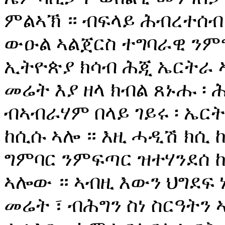
ምልኣኽ ። ብፍላይ ሕብረተሰብ 
ውዑል ኣልጀርስ ተግባራዊ ንም
ኢትዮጵያ ክሳብ ሕጂ ኤርትራ 
መሬት እያ ዘላ ክብል ጸኑሑ ፡ ሕ
ብኣብራሃም በላይ ገይሩ ፡ ኤር
ከሲሱ ኣሎ ። እዚ ሓዲሽ ክሲ 
ግምባር ንምፍጣር ዝተሃንደሰ 
ኣሎው ። ኣብዚ እውን ህግደፍ
መሬት ፣ ብሕግን ስነ ስርዓትን