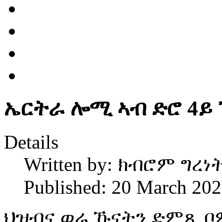
ኤርትራ ሎሚ ኣብ ድሮ 4ይ 
Details
Written by:
ክብሮም ግረነ
Published: 20 March 20
ህዝብና ወሬ ኹናትን ድምጺ ቦ