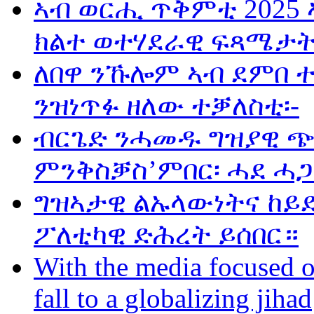
ኣብ ወርሒ ጥቅምቲ 2025 
ክልተ ወተሃደራዊ ፍጻሜታት
ለበዋ ንኹሎም ኣብ ደምበ 
ንዝነጥፉ ዘለው ተቓለስቲ፡-
ብርጌድ ንሓመዱ ግዝያዊ ጭ
ምንቅስቓስ’ምበር፡ ሓደ ሓጋ
ግዝኣታዊ ልኡላውነትና ከይድ
ፖለቲካዊ ድሕረት ይሰበር።
With the media focused o
fall to a globalizing jihad