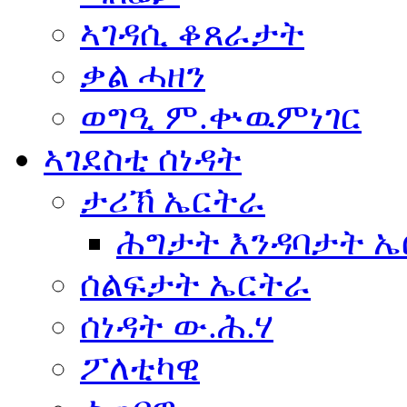
ኣገዳሲ ቆጸራታት
ቃል ሓዘን
ወግዒ ም.ቍዉምነገር
ኣገደስቲ ሰነዳት
ታሪኽ ኤርትራ
ሕግታት እንዳባታት 
ሰልፍታት ኤርትራ
ሰነዳት ው.ሕ.ሃ
ፖለቲካዊ