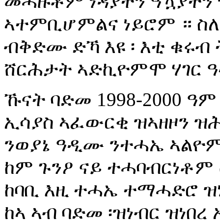
መሓዙቶም ነዳያትን ዓዃያትን 
ኣተምቢሆምልና ነይሮም ። ስለዚ
ብቅድሙ ድኻ እዩ ፡ እቲ ቁሩብ
ሸርሕታት ኣድኪዮምሞ ሃገር ዓ
ኹናት ባድመ 1998-2000 ዓ
ኢሳያስ ኣፈውርቂ ዝኣዘዞን ዝ
ንወያኔ ዓዲሙ ንተሓኤ ኣልዮም 
ከም ጉንዖ ናይ ተሓባብርነቶም
ከባቢ እዚ ተሓኤ ተማሓድሮ ዝነ
ከኣ ኣብ ባድመ ፡ዝነብር ዝነበ