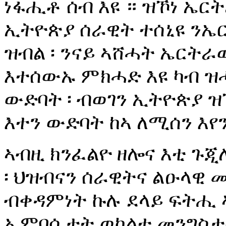
ነፋሒቶ ሰብ እዩ ። ዝኾነ ኤር
ኢትዮጵያ ሰራዊት ተሰኒዩ ንኤር
ዝብል ፡ ንናይ ኣሸሓት ኤርትራ
እተሰውኡ ምክሓድ እዩ ካብ ዝ
ውድባት ፡ ብወገን ኢትዮጵያ ዝ
እተን ውድባት ከኣ ለሚሰን እየን
ኣብዚ ክንፈልዮ ዘሎና እቲ ጉጂለ
፡ ህዝብናን ሰራዊትና ልዑላዊ 
ብቀዳምነት ኩሉ ደላይ ፍትሒ 
ኤምባሲታት ወከልቲ መንግስታ