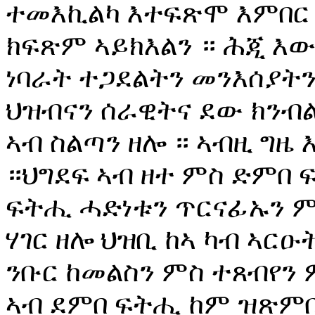
ተመእኪልካ እተፍጽሞ እምበር 
ክፍጽም ኣይክእልን ። ሕጂ እው
ነባራት ተጋደልትን መንእሰያት
ህዝብናን ሰራዊትና ደው ክንብል
ኣብ ስልጣን ዘሎ ። ኣብዚ ግዜ 
።ህግደፍ ኣብ ዘተ ምስ ድምበ 
ፍትሒ ሓድነቱን ጥርናፊኡን ም
ሃገር ዘሎ ህዝቢ ከኣ ካብ ኣርዑ
ንቡር ከመልስን ምስ ተጸብየን 
ኣብ ደምበ ፍትሒ ከም ዝጽምበር