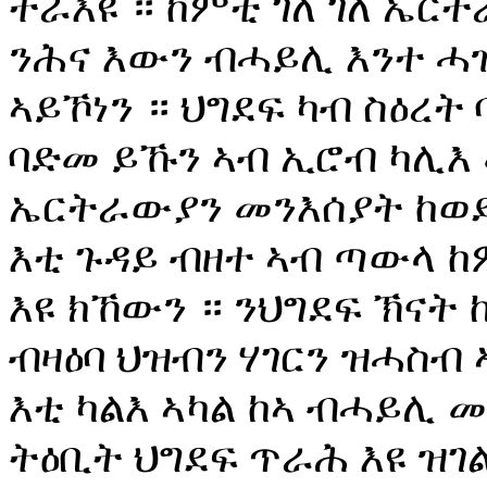
ተራእዩ ። ከምቲ ገለ ገለ ኤር
ንሕና እውን ብሓይሊ እንተ ሓ
ኣይኾነን ። ህግደፍ ካብ ስዕረት
ባድመ ይኹን ኣብ ኢሮብ ካሊእ 
ኤርትራውያን መንእሰያት ከወድ
እቲ ጉዳይ ብዘተ ኣብ ጣውላ 
እዩ ክኸውን ። ንህግደፍ ኽናት
ብዛዕባ ህዝብን ሃገርን ዝሓስብ
እቲ ካልእ ኣካል ከኣ ብሓይሊ
ትዕቢት ህግደፍ ጥራሕ እዩ ዝገል