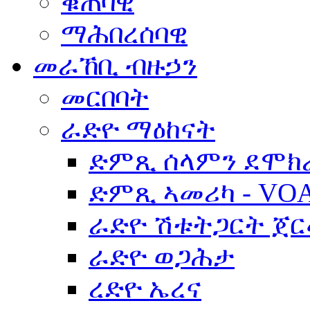
ቁጠባዊ
ማሕበረሰባዊ
መራኸቢ ብዙኃን
መርበባት
ራድዮ ማዕከናት
ድምጺ ሰላምን ደሞክ
ድምጺ ኣመሪካ - VO
ራድዮ ሽቱትጋርት ጀ
ራድዮ ወጋሕታ
ረድዮ ኤረና