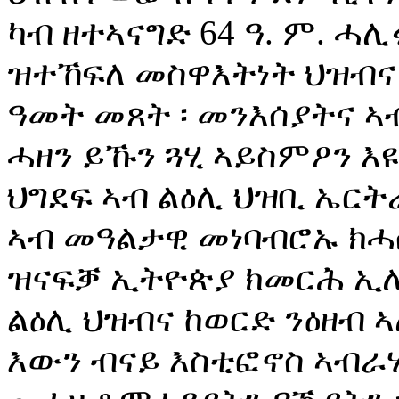
ካብ ዘተኣናግድ 64 ዓ. ም. ሓ
ዝተኸፍለ መስዋእትነት ህዝብና 
ዓመት መጸት ፡ መንእሰያትና ኣ
ሓዘን ይኹን ጓሂ ኣይስምዖን እ
ህግደፍ ኣብ ልዕሊ ህዝቢ ኤርት
ኣብ መዓልታዊ መነባብሮኡ ክሓስ
ዝናፍቓ ኢትዮጵያ ክመርሕ ኢሉ
ልዕሊ ህዝብና ከወርድ ንዕዘብ ኣ
እውን ብናይ እስቲፎኖስ ኣብራ