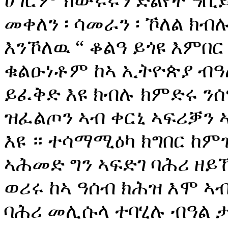
ሀገሮም ክውሩሩን ድልየት ዓቢይ
መቀለን ፡ ሳመራን ፡ ኾለል ክ
እንኾለዉ “ ቆልዓ ይጎዩ እምበር
ቁልዑነቶም ከኣ ኢትዮጵያ ብዓ
ይፈቅድ እዩ ክብሉ ክምድሩ ንሰሚ
ዝፈልጦን ኣብ ቀርኒ ኣፍሪቓን 
እዩ ። ተሳማሚዕካ ክግበር ከምዝ
ኣሕመድ ግን ኣፍድገ ባሕሪ ዘይ
ወሪሩ ከኣ ዓሰብ ክሕዝ እሞ ኣ
ባሕሪ መሊሱላ ተባሂሉ ብዓል ታ