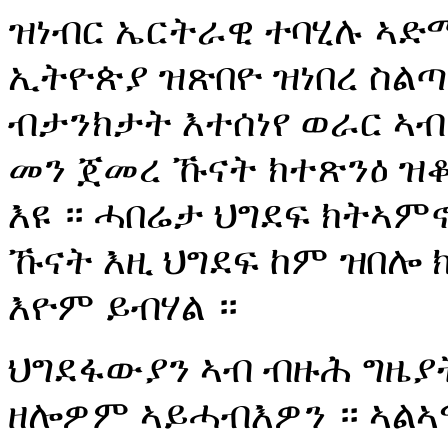
ዝነብር ኤርትራዊ ተባሂሉ ኣድሚ
ኢትዮጵያ ዝጽበዮ ዝነበረ ስልጣ
ብታንክታት እተሰነየ ወራር ኣብ
መን ጀመረ ኹናት ክተጽንዕ ዝ
እዩ ። ሓበሬታ ህግደፍ ክትኣምኖ
ኹናት እዚ ህግደፍ ከም ዝበሎ 
እዮም ይብሃል ።
ህግደፋውያን ኣብ ብዙሕ ግዜያ
ዘሎዎም ኣይሓብእዎን ። ኣልኣ