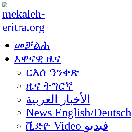
መቓልሕ
እዋናዊ ዜና
ርእሰ ዓንቀጽ
ዜና ትግርኛ
الأخبار العربية
News English/Deutsch
ቪድዮ Video فيديو