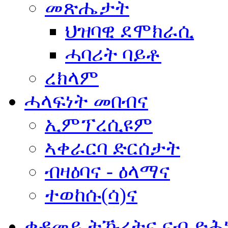
መጽሔታት
ህዝባዊ ደሞክራሲ
ሓባሪት ባይቶ
ረክላም
ሓላፍነት መበብና
ኢምፕረሲዩም
ኣቀራርባ ድርሰታት
ብዛዕባና - ዕላማና
ተወከሱ(ሳ)ና
ቀዳመይ ትኹረትና ናብ ድሕ