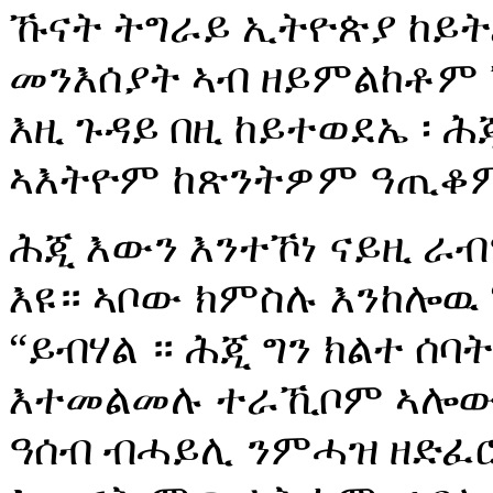
ኹናት ትግራይ ኢትዮጵያ ከይ
መንእሰያት ኣብ ዘይምልከቶም 
እዚ ጉዳይ በዚ ከይተወደኤ ፡ ሕ
ኣእትዮም ከጽንትዎም ዓጢቆ
ሕጂ እውን እንተኾነ ናይዚ ራ
እዩ። ኣቦው ክምስሉ እንከሎዉ
“ይብሃል ። ሕጂ ግን ክልተ ሰባት
እተመልመሉ ተራኺቦም ኣሎው።
ዓሰብ ብሓይሊ ንምሓዝ ዘድፈሮ 