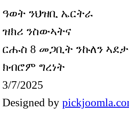
ዓወት ንህዝቢ ኤርትራ
ዝክሪ ንስውኣትና
ርሑስ 8 መጋቢት ንኩለን ኣደ
ክብሮም ግረነት
3/7/2025
Designed by
pickjoomla.c