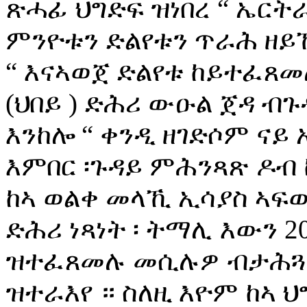
ጽሓፊ ህግድፍ ዝነበረ “ ኤርት
ምንዮቱን ድልየቱን ጥራሕ ዘይ
“ እናኣወጀ ድልየቱ ከይተፈጸመ
(ህበይ ) ድሕሪ ውዑል ጀዳ ብ
እንከሎ “ ቀንዲ ዘገድሶም ናይ
እምበር ፡ጉዳይ ምሕንጻጽ ዶብ 
ከኣ ወልቀ መላኺ ኢሳያስ ኣፍወ
ድሕሪ ነጻነት ፡ ትማሊ እውን 20
ዝተፈጸመሉ መሲሉዎ ብታሕጓስ 
ዝተራእየ ። ስለዚ እዮም ከኣ