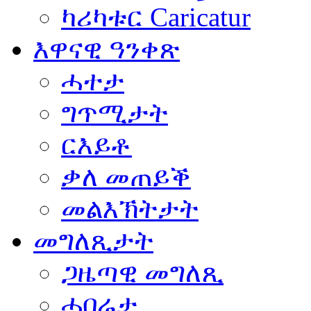
ካሪካቱር Caricatur
እዋናዊ ዓንቀጽ
ሓተታ
ግጥሚታት
ርእይቶ
ቃለ መጠይቕ
መልእኽትታት
መግለጺታት
ጋዜጣዊ መግለጺ
ሓበሬታ