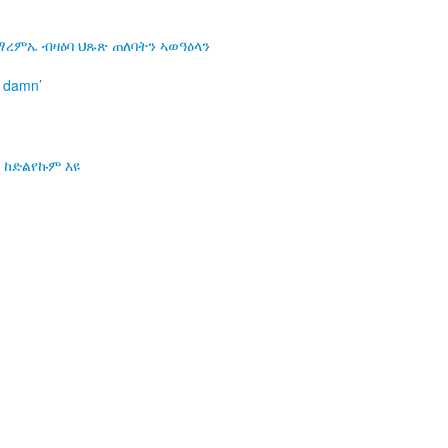
 ማረምኤ ብዛዕባ ህጹጽ ጠለባትን ኣወዓዕላን
a damn’
 ከድልየኩም እዩ