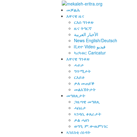
መቓልሕ
እዋናዊ ዜና
ርእሰ ዓንቀጽ
ዜና ትግርኛ
الأخبار العربية
News English/Deutsch
ቪድዮ Video فيديو
ካሪካቱር Caricatur
እዋናዊ ዓንቀጽ
ሓተታ
ግጥሚታት
ርእይቶ
ቃለ መጠይቕ
መልእኽትታት
መግለጺታት
ጋዜጣዊ መግለጺ
ሓበሬታ
ኣገዳሲ ቆጸራታት
ቃል ሓዘን
ወግዒ ም.ቍዉምነገር
ኣገደስቲ ሰነዳት