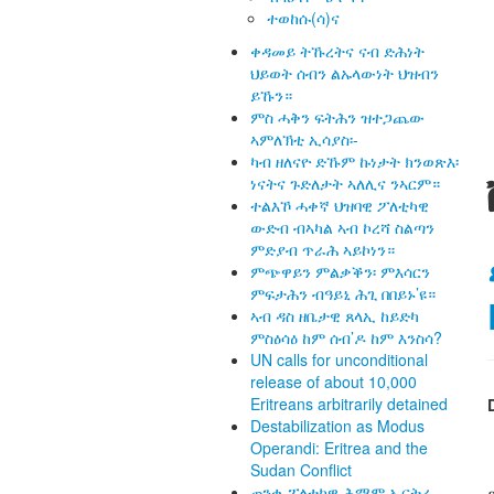
ተወከሱ(ሳ)ና
ቀዳመይ ትኹረትና ናብ ድሕነት
ህይወት ሰብን ልኡላውነት ህዝብን
ይኹን።
ምስ ሓቅን ፍትሕን ዝተጋጨው
ኣምለኽቲ ኢሳያስ፡-
ካብ ዘለናዮ ድኹም ኩነታት ክንወጽእ፡
ነናትና ጉድለታት ኣለሊና ንኣርም።
ተልእኾ ሓቀኛ ህዝባዊ ፖለቲካዊ
ውድብ ብኣካል ኣብ ኮረሻ ስልጣን
ምድያብ ጥራሕ ኣይኮነን።
ምጭዋይን ምልቃቕን፡ ምእሳርን
ምፍታሕን ብዓይኒ ሕጊ በበይኑ’ዩ።
ኣብ ዳስ ዘቤታዊ ጸላኢ ከይድካ
ምስዕሳዕ ከም ሰብ’ዶ ከም እንስሳ?
UN calls for unconditional
release of about 10,000
Eritreans arbitrarily detained
Destabilization as Modus
Operandi: Eritrea and the
Sudan Conflict
ጠንቂ ፖለቲካዊ ሕማም ኤርትራ