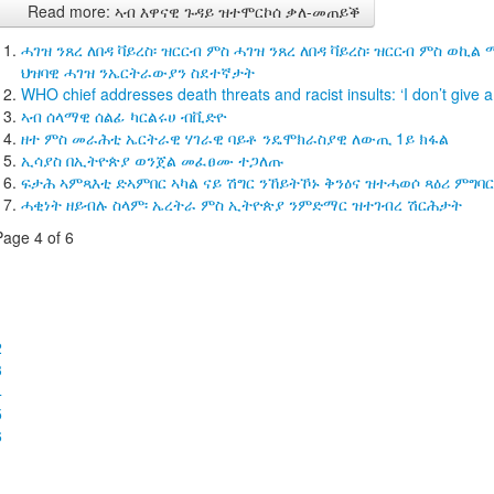
Read more: ኣብ እዋናዊ ጉዳይ ዝተሞርኮሰ ቃለ-መጠይቕ
ሓገዝ ንጸረ ለበዳ ቫይረስ፡ ዝርርብ ምስ ሓገዝ ንጸረ ለበዳ ቫይረስ፡ ዝርርብ ምስ ወኪል
ህዝባዊ ሓገዝ ንኤርትራውያን ስደተኛታት
WHO chief addresses death threats and racist insults: ‘I don’t give 
ኣብ ሰላማዊ ሰልፊ ካርልሩሀ ብቪድዮ
ዘተ ምስ መራሕቲ ኤርትራዊ ሃገራዊ ባይቶ ንዴሞክራስያዊ ለውጢ 1ይ ክፋል
ኢሳያስ በኢትዮጵያ ወንጀል መፈፀሙ ተጋለጡ
ፍታሕ ኣምጻእቲ ድኣምበር ኣካል ናይ ሽግር ንኸይትኾኑ ቅንዕና ዝተሓወሶ ጻዕሪ ምግባር
ሓቂነት ዘይብሉ ስላም፡ ኤረትራ ምስ ኢትዮጵያ ንምድማር ዝተገብረ ሽርሕታት
Page 4 of 6
1
2
3
4
5
6