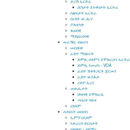
ታሪኽ ኤርትራ
ሕግታት እንዳባታት ኤርትራ
ሰልፍታት ኤርትራ
ሰነዳት ው.ሕ.ሃ
ፖለቲካዊ
ቁጠባዊ
ማሕበረሰባዊ
መራኸቢ ብዙኃን
መርበባት
ራድዮ ማዕከናት
ድምጺ ሰላምን ደሞክራስን ኤርትራ
ድምጺ ኣመሪካ - VOA
ራድዮ ሽቱትጋርት ጀርመን
ራድዮ ወጋሕታ
ረድዮ ኤረና
መጽሔታት
ህዝባዊ ደሞክራሲ
ሓባሪት ባይቶ
ረክላም
ሓላፍነት መበብና
ኢምፕረሲዩም
ኣቀራርባ ድርሰታት
ብዛዕባና - ዕላማና