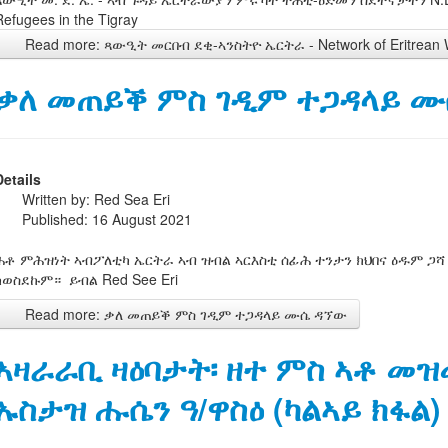
Refugees in the Tigray
Read more: ጻውዒት መርበብ ደቂ-ኣንስትዮ ኤርትራ - Network of Eritrean 
ቃለ መጠይቕ ምስ ገዲም ተጋዳላይ 
Details
Written by:
Red Sea Eri
Published: 16 August 2021
ሕቶ ምሕዝነት ኣብፖለቲካ ኤርትራ ኣብ ዝብል ኣርእስቲ ሰፊሕ ተንታን ክህበና ዕዱም ጋ
ክወስደኩም። ይብል Red See Eri
Read more: ቃለ መጠይቕ ምስ ገዲም ተጋዳላይ ሙሴ ዳኘው
ኣዛራራቢ ዛዕባታት፡ ዘተ ምስ ኣቶ መዝ
ኡስታዝ ሑሴን ዓ/ዋስዕ (ካልኣይ ክፋል)