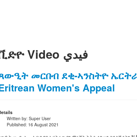
ቪድዮ Video فيدي
ጻውዒት መርበብ ደቂ-ኣንስትዮ ኤርትራ -
Eritrean Women's Appeal
Details
Written by:
Super User
Published: 16 August 2021
ጻውዒት መ. ደ. ኤ. - ኣብ ጉዳይ ኤርትራውያን ምሩኻት ትሕቲ-ዕድመን ስደተኛታትን N.E.W