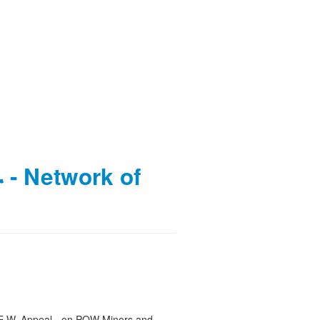
 Network of
. Appeal - on POW Minors and