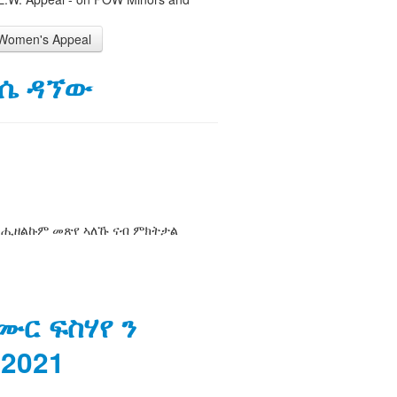
Women's Appeal
ሙሴ ዳኘው
ሻ ሒዘልኩም መጽየ ኣለኹ ናብ ምክትታል
ሙር ፍስሃየ ን
 2021