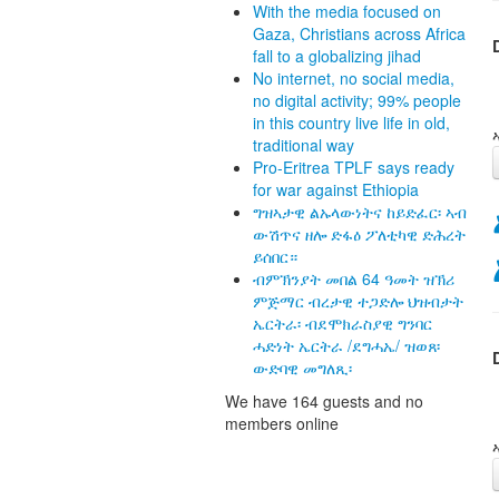
With the media focused on
Gaza, Christians across Africa
fall to a globalizing jihad
No internet, no social media,
no digital activity; 99% people
in this country live life in old,
traditional way
Pro-Eritrea TPLF says ready
for war against Ethiopia
ግዝኣታዊ ልኡላውነትና ከይድፈር፡ ኣብ
ውሽጥና ዘሎ ድፋዕ ፖለቲካዊ ድሕረት
ይሰበር።
ብምኽንያት መበል 64 ዓመት ዝኽሪ
ምጅማር ብረታዊ ተጋድሎ ህዝብታት
ኤርትራ፡ ብደሞክራስያዊ ግንባር
ሓድነት ኤርትራ /ደግሓኤ/ ዝወጸ፡
ውድባዊ መግለጺ፡
We have 164 guests and no
members online