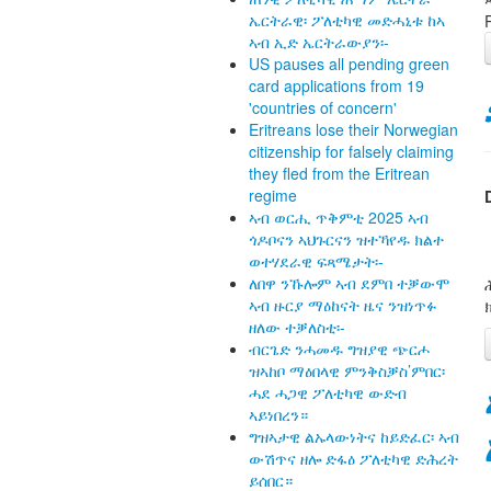
ኤርትራዊ፡ ፖለቲካዊ መድሓኒቱ ከኣ
ኣብ ኢድ ኤርትራውያን፡-
US pauses all pending green
card applications from 19
'countries of concern'
Eritreans lose their Norwegian
citizenship for falsely claiming
they fled from the Eritrean
regime
ኣብ ወርሒ ጥቅምቲ 2025 ኣብ
ጎዶቦናን ኣህጉርናን ዝተኻየዱ ክልተ
ወተሃደራዊ ፍጻሜታት፡-
ለበዋ ንኹሎም ኣብ ደምበ ተቓውሞ
ኣብ ዙርያ ማዕከናት ዜና ንዝነጥፉ
ዘለው ተቓለስቲ፡-
ብርጌድ ንሓመዱ ግዝያዊ ጭርሖ
ዝኣከቦ ማዕበላዊ ምንቅስቓስ’ምበር፡
ሓደ ሓጋዊ ፖለቲካዊ ውድብ
ኣይነበረን።
ግዝኣታዊ ልኡላውነትና ከይድፈር፡ ኣብ
ውሽጥና ዘሎ ድፋዕ ፖለቲካዊ ድሕረት
ይሰበር።