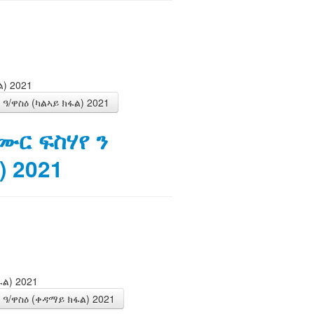
) 2021
ዓ/ዋስዕ (ካልኣይ ክፋል) 2021
ሙር ፍስሃየ ን
 2021
ል) 2021
ዓ/ዋስዕ (ቀዳማይ ክፋል) 2021