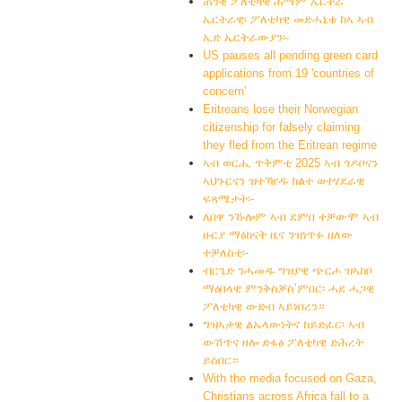
ጠንቂ ፖለቲካዊ ሕማም ኤርትራ
ኤርትራዊ፡ ፖለቲካዊ መድሓኒቱ ከኣ ኣብ
ኢድ ኤርትራውያን፡-
US pauses all pending green card
applications from 19 'countries of
concern'
Eritreans lose their Norwegian
citizenship for falsely claiming
they fled from the Eritrean regime
ኣብ ወርሒ ጥቅምቲ 2025 ኣብ ጎዶቦናን
ኣህጉርናን ዝተኻየዱ ክልተ ወተሃደራዊ
ፍጻሜታት፡-
ለበዋ ንኹሎም ኣብ ደምበ ተቓውሞ ኣብ
ዙርያ ማዕከናት ዜና ንዝነጥፉ ዘለው
ተቓለስቲ፡-
ብርጌድ ንሓመዱ ግዝያዊ ጭርሖ ዝኣከቦ
ማዕበላዊ ምንቅስቓስ’ምበር፡ ሓደ ሓጋዊ
ፖለቲካዊ ውድብ ኣይነበረን።
ግዝኣታዊ ልኡላውነትና ከይድፈር፡ ኣብ
ውሽጥና ዘሎ ድፋዕ ፖለቲካዊ ድሕረት
ይሰበር።
With the media focused on Gaza,
Christians across Africa fall to a