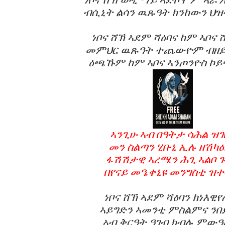
ብሲኒት ልሳን ዉጹዓት ክንከውን ህዝ
ነቦና ሸኽ ኣደም ሻዕባና ከም ኣቦና
መምህር ዉጹዓት ተጨውዮም ብዘይ 
ዕጫኹም ከም ኣቦና ኣንጦንዮስ ኮይና
ኣንጊሁ ኣብ በዓትታ ሳሕል ዝገ
መን ስልጣን ሂቡኒ ኢሉ ዘሽካዕ
ፋሽሽታዊ ኣረሜን ሕጊ ኣልቦ 
በየናይ መዔቀኒዩ መንግስቲ ዝተ
ነቦና ሸኽ ኣደም ሻዕባን ክነእዊ
ኣይግድን ኣመንቲ ምስልምና ን
ኣብ ቅርዓት ዓገብ ክብሉ ምው