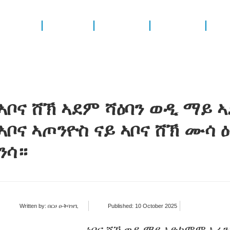
መግለጺታት
ኣገደስቲ ሰነዳት
መራኸቢ ብዙኃን
ሓላፍነት መበብና
ኣቦና ሸኽ ኣደም ሻዕባን ወዲ ማይ
ኣቦና ኣጦንዮስ ናይ ኣቦና ሸኽ ሙሳ
ንሳ።
Written by:
በርሀ ዑቅባዝጊ
Published: 10 October 2025
ነቦና ሸኽ ወዲ ማይ ኣድኮሞም ኣራን