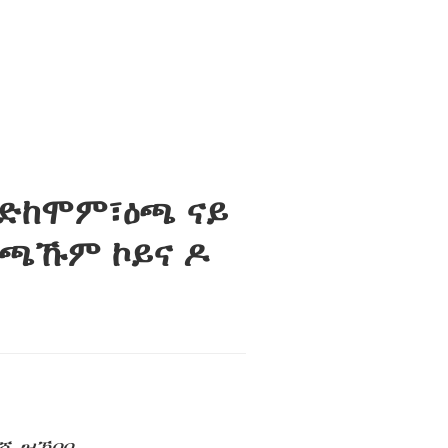
 ኣድከሞም፣ዕጫ ናይ
 ዕጫኹም ኮይና ዶ
ሺ ዝኸበቦ