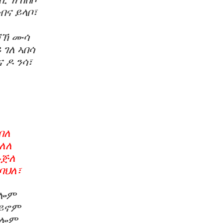
ብና ይላቦ፣
 ሸኽ ሙሳ
ገለ ኣበሳ
 ዶ ንሳ፣
በለ
ለለ
ጉጅለ
ባህለ፣
የሎም
በይኖም
ዓሎም