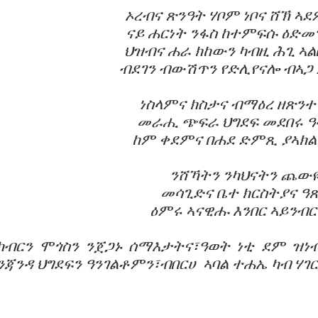
ኦረብና ጽንዓት ሃቦም ነቦና ሸኽ ኣደ
ናይ ሐርነት ንፋስ ከተምፍሱ ዕድመ
ህዝብና ሐራ ክከውን ካብዚ ሕጊ ኣል
ብደገን ብውሽጥን የድሊየናሎ ብኣጋ
ነስላምና ክስታና ብማዕረ ዘጽንተ
መራሒ ጭፍራ ህግደፍ መደበሩ ዓ
ከም ቀደምና በሐደ ድምጺ ያኣክል
ንሸኻትን ንካህናትን ጨው
መሳጊድና ቤተ ክርስትያና ዓ
ዕምሩ ኣናዊሑ እንበር ኣይንብር
ክብርን ሞጎስን ንጀጋኑ ሰማእታትና፣ዓወት ነቲ ደም ዝነ
ንጃንዳ ህግደፍን ዓንገልቶምን፣ብበርሀ
ኣባል ተሐኤ ካብ ሃገር