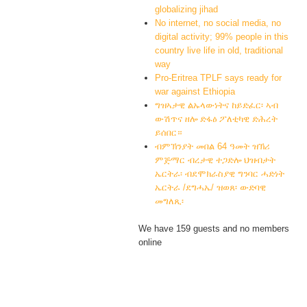
globalizing jihad
No internet, no social media, no
digital activity; 99% people in this
country live life in old, traditional
way
Pro-Eritrea TPLF says ready for
war against Ethiopia
ግዝኣታዊ ልኡላውነትና ከይድፈር፡ ኣብ
ውሽጥና ዘሎ ድፋዕ ፖለቲካዊ ድሕረት
ይሰበር።
ብምኽንያት መበል 64 ዓመት ዝኽሪ
ምጅማር ብረታዊ ተጋድሎ ህዝብታት
ኤርትራ፡ ብደሞክራስያዊ ግንባር ሓድነት
ኤርትራ /ደግሓኤ/ ዝወጸ፡ ውድባዊ
መግለጺ፡
We have 159 guests and no members
online