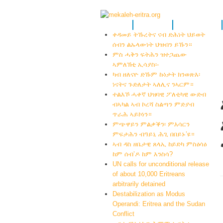
መቓልሕ
እዋናዊ ዜና
እዋናዊ ዓንቀጽ
ቀዳመይ ትኹረትና ናብ ድሕነት ህይወት
ሰብን ልኡላውነት ህዝብን ይኹን።
ምስ ሓቅን ፍትሕን ዝተጋጨው
ኣምለኽቲ ኢሳያስ፡-
ካብ ዘለናዮ ድኹም ኩነታት ክንወጽእ፡
ነናትና ጉድለታት ኣለሊና ንኣርም።
ተልእኾ ሓቀኛ ህዝባዊ ፖለቲካዊ ውድብ
ብኣካል ኣብ ኮረሻ ስልጣን ምድያብ
ጥራሕ ኣይኮነን።
ምጭዋይን ምልቃቕን፡ ምእሳርን
ምፍታሕን ብዓይኒ ሕጊ በበይኑ’ዩ።
ኣብ ዳስ ዘቤታዊ ጸላኢ ከይድካ ምስዕሳዕ
ከም ሰብ’ዶ ከም እንስሳ?
UN calls for unconditional release
of about 10,000 Eritreans
arbitrarily detained
Destabilization as Modus
Operandi: Eritrea and the Sudan
Conflict