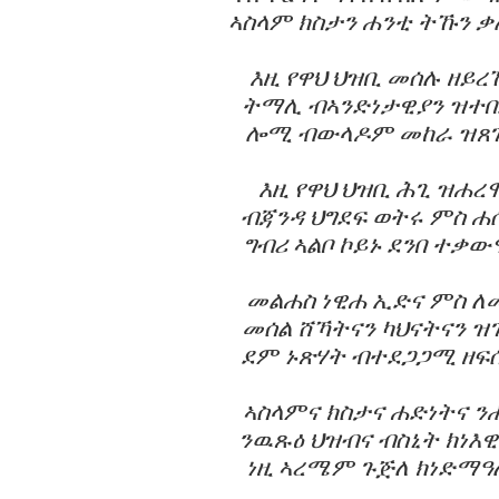
ኣስላም ክስታን ሐንቲ ትኹን 
እዚ የዋህ ህዝቢ መሰሉ ዘይረ
ትማሊ ብኣንድነታዊያን ዝተበ
ሎሚ ብውላዶም መከራ ዝጸገ
እዚ የዋህ ህዝቢ ሕጊ ዝሐረ
ብጃንዳ ህግደፍ ወትሩ ምስ ሐ
ግብሪ ኣልቦ ኮይኑ ደንበ ተቃው
መልሐስ ነዊሐ ኢድና ምስ ለ
መሰል ሸኻትናን ካህናትናን ዝገ
ደም ኑጽሃት ብተደጋጋሚ ዘፍሰ
ኣስላምና ክስታና ሐድነትና ን
ንዉጹዕ ህዝብና ብስኒት ክነእ
ነዚ ኣረሜም ጉጅለ ክነድማዓ