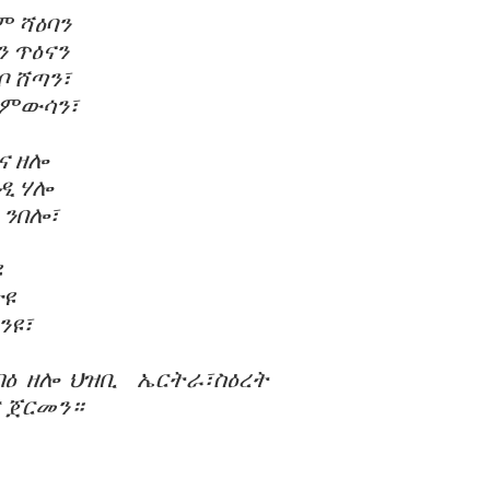
ም ሻዕባን
ን ጥዕናን
ቦ ሸጣን፣
 ምውሳን፣
ና ዘሎ
ዲ ሃሎ
 ንበሎ፣
ዩ
ጽዩ
ንዩ፣
ብዕ ዘሎ ህዝቢ
ኤርትራ፣ስዕረት
 ጀ
ርመን።