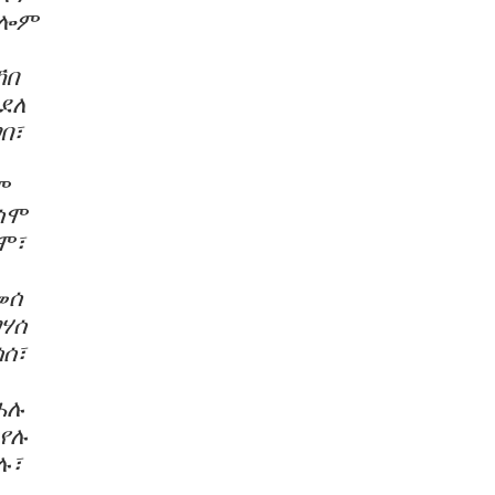
ቃሎም
ኸበ
ደለ
በ፣
ሞ
ሰሞ
ሞ፣
መሰ
ሃሰ
ሰ፣
ሐሉ
ዊየሉ
ሉ፣