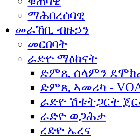
ቁጠባዊ
ማሕበረሰባዊ
መራኸቢ ብዙኃን
መርበባት
ራድዮ ማዕከናት
ድምጺ ሰላምን ደሞክ
ድምጺ ኣመሪካ - VO
ራድዮ ሽቱትጋርት ጀ
ራድዮ ወጋሕታ
ረድዮ ኤረና