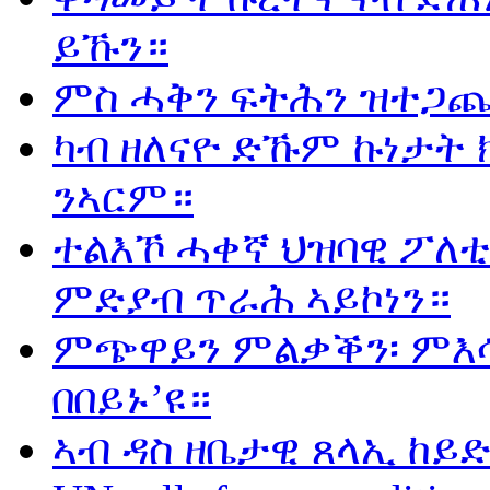
ይኹን።
ምስ ሓቅን ፍትሕን ዝተጋጨ
ካብ ዘለናዮ ድኹም ኩነታት 
ንኣርም።
ተልእኾ ሓቀኛ ህዝባዊ ፖለቲ
ምድያብ ጥራሕ ኣይኮነን።
ምጭዋይን ምልቃቕን፡ ምእሳ
በበይኑ’ዩ።
ኣብ ዳስ ዘቤታዊ ጸላኢ ከይድ