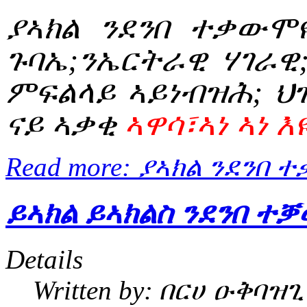
ያኣክል ንደንበ ተቃውሞዩ
ጉባኤ;ንኤርትራዊ ሃገራዊ
ምፍልላይ ኣይነብዝሕ; ህ
ናይ ኣቃቂ
ኣዋሳ፣ኣነ ኣነ 
Read more: ያኣክል ንደንበ
ይኣክል ይኣክልስ ንደንበ ተ
Details
Written by:
በርሀ ዑቅባዝጊ