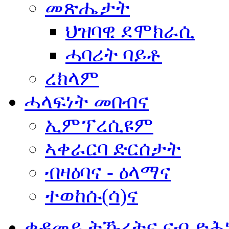
መጽሔታት
ህዝባዊ ደሞክራሲ
ሓባሪት ባይቶ
ረክላም
ሓላፍነት መበብና
ኢምፕረሲዩም
ኣቀራርባ ድርሰታት
ብዛዕባና - ዕላማና
ተወከሱ(ሳ)ና
ቀዳመይ ትኹረትና ናብ ድሕ