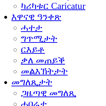
ካሪካቱር Caricatur
እዋናዊ ዓንቀጽ
ሓተታ
ግጥሚታት
ርእይቶ
ቃለ መጠይቕ
መልእኽትታት
መግለጺታት
ጋዜጣዊ መግለጺ
ሓበሬታ