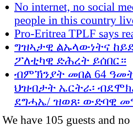
No internet, no social me
people in this country liv
Pro-Eritrea TPLF says re
ግዝኣታዊ ልኡላውነትና ከይድ
ፖለቲካዊ ድሕረት ይሰበር።
ብምኽንያት መበል 64 ዓመ
ህዝብታት ኤርትራ፡ ብደሞክራ
ደግሓኤ/ ዝወጸ፡ ውድባዊ መ
We have 105 guests and no