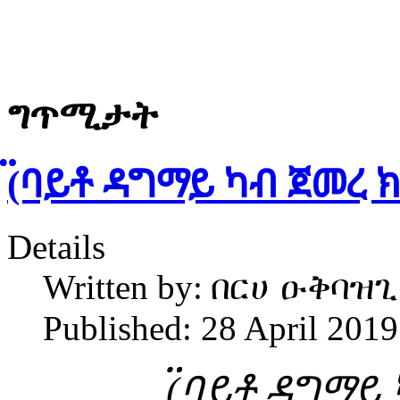
ግጥሚታት
፟፟(ባይቶ ዳግማይ ካብ ጀመረ 
Details
Written by:
በርሀ ዑቅባዝጊ
Published: 28 April 2019
፟፟(ባይቶ ዳግማይ