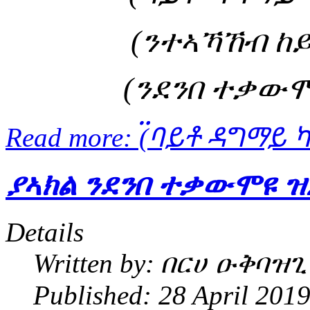
(ንተኣኻኸብ ከ
(ንደንበ ተቃው
Read more: ፟፟(ባይቶ ዳግማይ
ያኣክል ንደንበ ተቃውሞዩ ዝ
Details
Written by:
በርሀ ዑቅባዝጊ
Published: 28 April 201