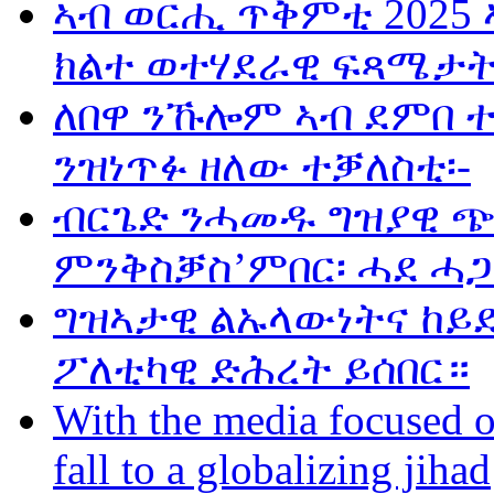
ኣብ ወርሒ ጥቅምቲ 2025 
ክልተ ወተሃደራዊ ፍጻሜታት
ለበዋ ንኹሎም ኣብ ደምበ 
ንዝነጥፉ ዘለው ተቓለስቲ፡-
ብርጌድ ንሓመዱ ግዝያዊ ጭ
ምንቅስቓስ’ምበር፡ ሓደ ሓጋ
ግዝኣታዊ ልኡላውነትና ከይድ
ፖለቲካዊ ድሕረት ይሰበር።
With the media focused o
fall to a globalizing jihad