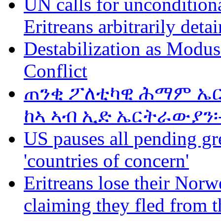
UN calls for unconditiona
Eritreans arbitrarily deta
Destabilization as Modus
Conflict
ጠንቂ ፖለቲካዊ ሕማም ኤር
ከኣ ኣብ ኢድ ኤርትራውያን፡
US pauses all pending gr
'countries of concern'
Eritreans lose their Norwe
claiming they fled from t