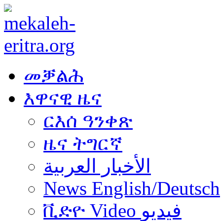
መቓልሕ
እዋናዊ ዜና
ርእሰ ዓንቀጽ
ዜና ትግርኛ
الأخبار العربية
News English/Deutsch
ቪድዮ Video فيديو