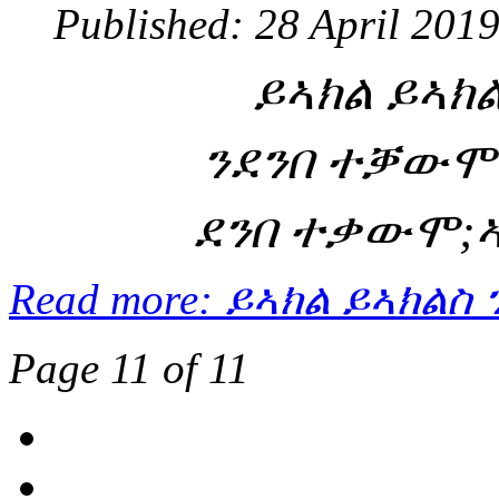
Published: 28 April 201
ይኣክል ይኣክ
ንደንበ ተቓውሞ
ደንበ ተቃውሞ;ኣ
Read more: ይኣክል ይኣክል
Page 11 of 11