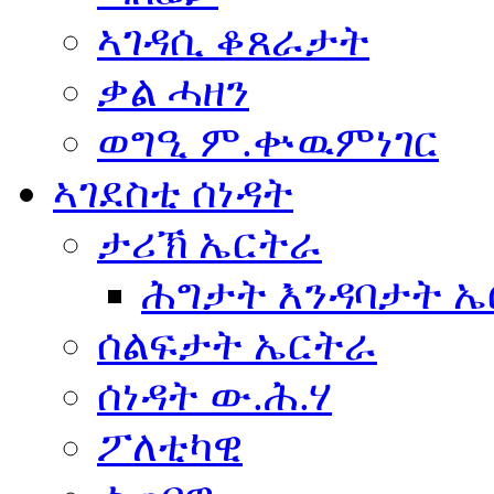
ኣገዳሲ ቆጸራታት
ቃል ሓዘን
ወግዒ ም.ቍዉምነገር
ኣገደስቲ ሰነዳት
ታሪኽ ኤርትራ
ሕግታት እንዳባታት 
ሰልፍታት ኤርትራ
ሰነዳት ው.ሕ.ሃ
ፖለቲካዊ